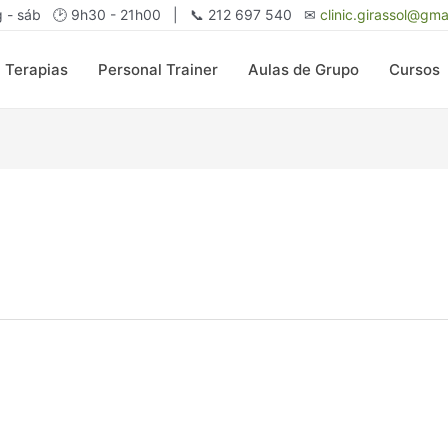
g - sáb 🕑 9h30 - 21h00 | 📞 212 697 540 ✉
clinic.girassol@gma
Terapias
Personal Trainer
Aulas de Grupo
Cursos